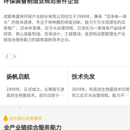
成都美富特环保产业股份有限公司创立于1999年，秉承“洁净每一滴
水”的使命愿景，专注于特种膜的研发创新，致力于污水资源化的应
用推广，20余年发展，在污水治理领域，已成长为一家具有产品技术
研发、核心装备制造、咨询设计、工程建设、投资和运营管理全产业
链综合服务能力的国家高新技术企业。
扬帆启航
技术先发
1999年，正式成立，从美国引进
2004年，将高效生物菌技术应用
高效生物菌技术，成功应用于河
到工业污水治理领域，能为不同
道治理和景观水治理领域，从此
的工业废水筛分、接种、驯化专
开启了美富特洁净每一滴水的奋
性菌种，从而大大提高工业废水
斗历程。
治理效率，降低工业废水治理难
四大核心业务板块
度，是国内为数不多掌握该技术
的环保企业。
全产业链综合服务能力