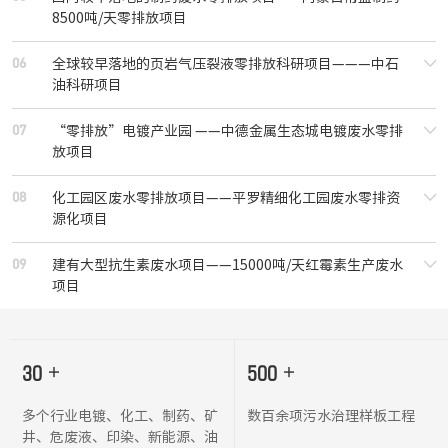
8500吨/天零排放项目
06
全球较早落地的页岩气压裂液零排放科研项目———中石
油科研项目
07
“零排放”电镀产业园 ——中德金属生态城电镀废水零排
放项目
08
化工园区废水零排放项目——平罗精细化工园废水零排资
源化项目
09
建有大型抗生素废水项目——15000吨/天红霉素生产废水
项目
30
+
500
+
多个行业电镀、化工、制药、矿
数百余项污水治理样板工程
井、危废液、印染、新能源、油